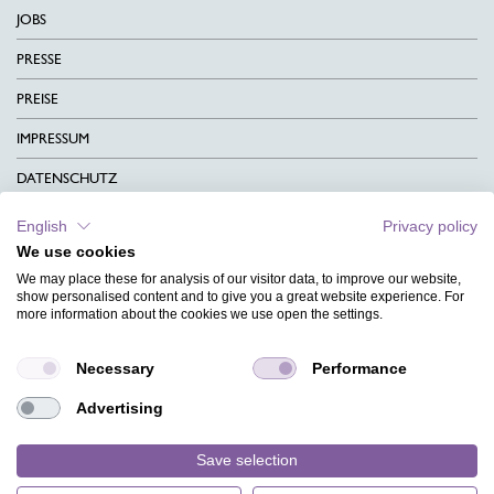
JOBS
PRESSE
PREISE
IMPRESSUM
DATENSCHUTZ
KONTAKT
English
Privacy policy
We use cookies
AGB
We may place these for analysis of our visitor data, to improve our website,
CHARITY
show personalised content and to give you a great website experience. For
more information about the cookies we use open the settings.
SPRACHEN
Necessary
Performance
MAGAZIN
Advertising
HILFE
DESIGNINDEX
Save selection