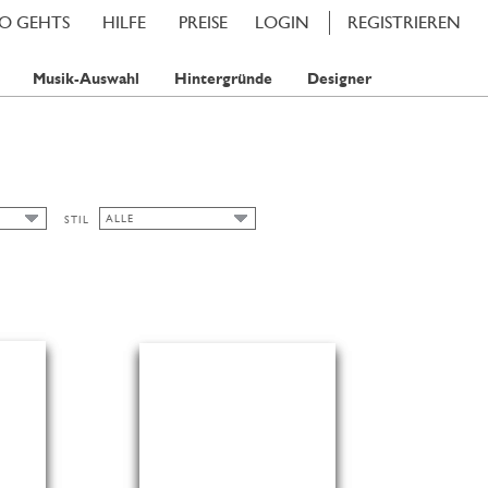
SO GEHTS
HILFE
PREISE
LOGIN
REGISTRIEREN
Musik-Auswahl
Hintergründe
Designer
ALLE
STIL
ALLE
MP
JUGENDSTIL
MPS
TRACHT
SCHICK
KLASSISCHE KARTEN
HERBST
BLUMENMOTIVE
FRÜHLING
SOMMER
WASSERFARBE
WINTER