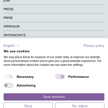
JOBS
PRESSE
PREISE
IMPRESSUM
DATENSCHUTZ
KONTAKT
English
Privacy policy
We use cookies
AGB
We may place these for analysis of our visitor data, to improve our website,
CHARITY
show personalised content and to give you a great website experience. For
more information about the cookies we use open the settings.
SPRACHEN
Necessary
Performance
MAGAZIN
Advertising
HILFE
DESIGNINDEX
Save selection
Deny
No, adjust