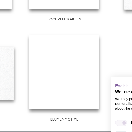
N
HOCHZEITSKARTEN
English
We use 
We may pla
personalis
about the 
BLUMENMOTIVE
HO