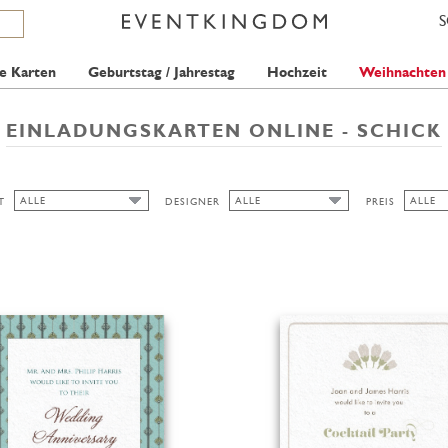
e Karten
Geburtstag / Jahrestag
Hochzeit
Weihnachten
EINLADUNGSKARTEN ONLINE - SCHICK
ALLE
ALLE
ALLE
T
DESIGNER
PREIS
ALLE
ALLE
ALLE
PICKETT'S PRESS
1 STAM
AUSGESCHNITTEN
2 STAM
BREIT
HOCH/BREIT
HOCH/SCHMAL