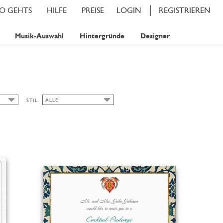
SO GEHTS
HILFE
PREISE
LOGIN
REGISTRIEREN
Musik-Auswahl
Hintergründe
Designer
ALLE
STIL
ALLE
P
JUGENDSTIL
PS
SCHICK
KLASSISCHE KARTEN
HERBST
BLUMENMOTIVE
FRÜHLING
SOMMER