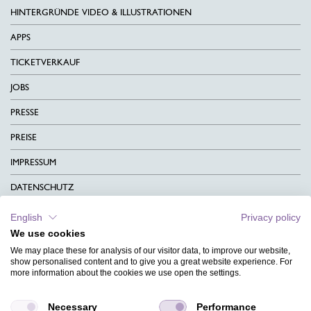
HINTERGRÜNDE VIDEO & ILLUSTRATIONEN
APPS
TICKETVERKAUF
JOBS
PRESSE
PREISE
IMPRESSUM
DATENSCHUTZ
KONTAKT
English
Privacy policy
We use cookies
AGB
We may place these for analysis of our visitor data, to improve our website,
CHARITY
show personalised content and to give you a great website experience. For
more information about the cookies we use open the settings.
SPRACHEN
Necessary
Performance