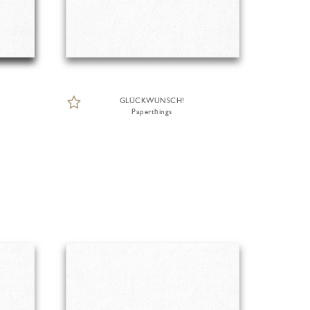
GLÜCKWUNSCH!
Paperthings