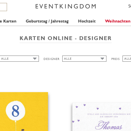
e Karten
Geburtstag / Jahrestag
Hochzeit
Weihnachten
KARTEN ONLINE - DESIGNER
ALLE
ALLE
ALL
DESIGNER
PREIS
ALLE
ALL
ALLE
ANINA TAKEFF
GRA
AUSGESCHNITTEN
PICKETT'S PRESS
1 S
BREIT
PAPERTHINGS
2 S
HONIZUKLE PRESS
3 S
HOCH/BREIT
BELL'INVITO
QUER
SEAN SIMS
LA FAMILIA GREEN
HOCH/SCHMAL
FREDERICK STRASCHE
THE PINK ORANGE