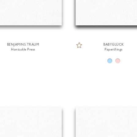
BENJAMINS TRAUM
BABYGLÜCK
Honizukle Press
Paperthings