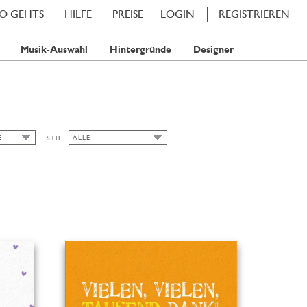
SO GEHTS
HILFE
PREISE
LOGIN
REGISTRIEREN
Musik-Auswahl
Hintergründe
Designer
E
ALLE
STIL
E
ALLE
TIS
KLASSISCHE KARTEN
TAMP
HERBST
TAMPS
BLUMENMOTIVE
TAMPS
FRÜHLING
SOMMER
WASSERFARBE
WINTER