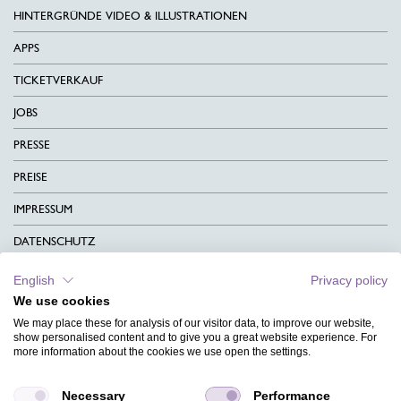
HINTERGRÜNDE VIDEO & ILLUSTRATIONEN
APPS
TICKETVERKAUF
JOBS
PRESSE
PREISE
IMPRESSUM
DATENSCHUTZ
KONTAKT
English
Privacy policy
We use cookies
AGB
We may place these for analysis of our visitor data, to improve our website,
CHARITY
show personalised content and to give you a great website experience. For
more information about the cookies we use open the settings.
SPRACHEN
Necessary
Performance