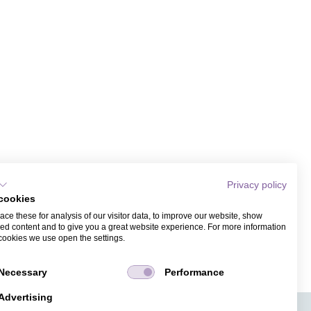
Privacy policy
cookies
ce these for analysis of our visitor data, to improve our website, show
ed content and to give you a great website experience. For more information
cookies we use open the settings.
Necessary
Performance
Advertising
APPS
TICKETVERKAUF
JOBS
PRESSE