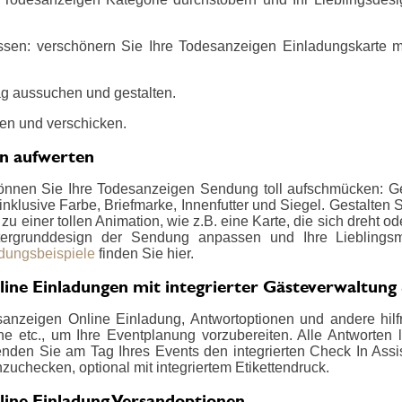
ssen: verschönern Sie Ihre Todesanzeigen Einladungskarte mi
g aussuchen und gestalten.
en und verschicken.
en aufwerten
önnen Sie Ihre Todesanzeigen Sendung toll aufschmücken: Ge
nklusive Farbe, Briefmarke, Innenfutter und Siegel. Gestalten
u einer tollen Animation, wie z.B. eine Karte, die sich dreht od
ergrunddesign der Sendung anpassen und Ihre Lieblings
adungsbeispiele
finden Sie hier.
ine Einladungen mit integrierter Gästeverwaltung
anzeigen Online Einladung, Antwortoptionen und andere hilf
e etc., um Ihre Eventplanung vorzubereiten. Alle Antworten l
wenden Sie am Tag Ihres Events den integrierten Check In Assi
nzuchecken, optional mit integriertem Etikettendruck.
ine Einladung Versandoptionen