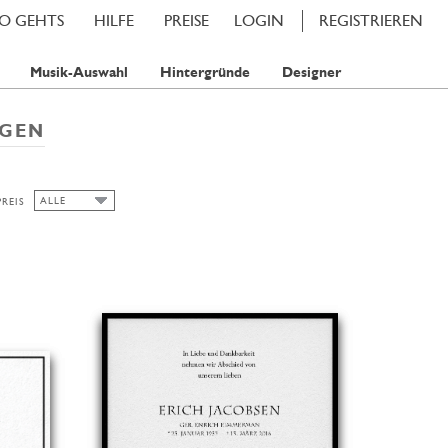
SO GEHTS
HILFE
PREISE
LOGIN
REGISTRIEREN
Musik-Auswahl
Hintergründe
Designer
IGEN
ALLE
PREIS
ALLE
1 STAMP
2 STAMPS