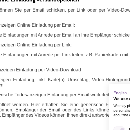
önnen Sie per Email schicken, per Link oder per Video-Do
nzeigen Online Einladung per Email:
e Einladungen mit Anrede per Email an Ihre Empfänger schicke
nzeigen Online Einladung per Link:
 Einladungen mit Anrede per Link teilen, z.B. Papierkarten mi
nzeigen Einladung per Video-Download
igen Einladung, inkl. Karte(n), Umschlag, Video-Hintergrun
en.
English
rische Todesanzeigen Einladung per Email weiterleiten oder per
We use 
ffnet werden. Hier erhalten Sie eine generische Email oder 
We may pla
önnen. Empfänger der Email oder des Links können sich m
personalis
 Empfänger des Videos können Ihnen direkt antworten, z.B. ü
about the 