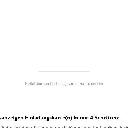
Kollektion von Einladungskarten zur Trauerfeier
nzeigen Einladungskarte(n) in nur 4 Schritten:
Todesanzeigen Kategorie durchstöbern und Ihr Lieblingsdesign