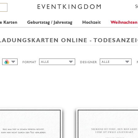
e Karten
Geburtstag / Jahrestag
Hochzeit
Weihnachten
LADUNGSKARTEN ONLINE - TODESANZE
ALLE
ALLE
FORMAT
DESIGNER
ALLE
ALLE
ALLE
PAPERTHINGS
HOCH/BREIT
QUER
HOCH/SCHMAL