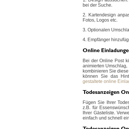
bei der Suche.
2. Kartendesign anpa
Fotos, Logos etc.
3. Optionalen Umschla
4. Empfänger hinzufüg
Online Einladung
Bei der Online Post k
animierten Umschlag, i
kombinieren Sie diese z
können Sie das Hint
gestaltete online Einl
Todesanzeigen Onl
Fügen Sie Ihrer Todes
z.B. für Essenswünsch
Ihrer Gästeliste. Ver
einfach und schnell ei
Todesanzeigen Onl