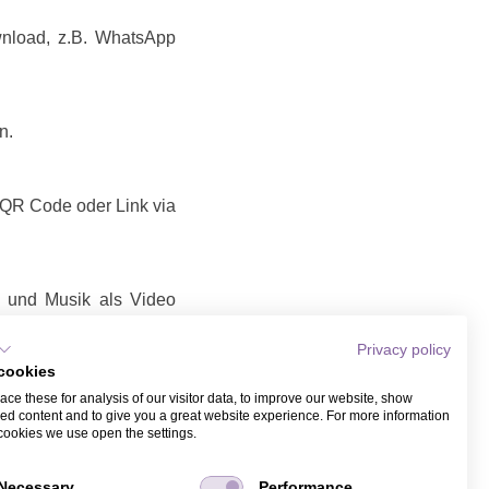
wnload, z.B. WhatsApp
n.
t QR Code oder Link via
d und Musik als Video
Privacy policy
 Link / Video teilen
cookies
Link / Video, das Sie
ce these for analysis of our visitor data, to improve our website, show
it Name und Email bei
ed content and to give you a great website experience. For more information
ber WhatsApp.
cookies we use open the settings.
Necessary
Performance