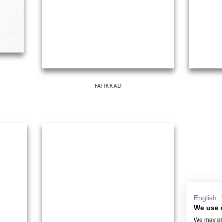
FAHRRAD
English
We use 
We may pla