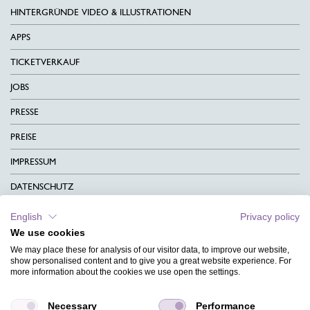
HINTERGRÜNDE VIDEO & ILLUSTRATIONEN
APPS
TICKETVERKAUF
JOBS
PRESSE
PREISE
IMPRESSUM
DATENSCHUTZ
KONTAKT
English
Privacy policy
We use cookies
AGB
We may place these for analysis of our visitor data, to improve our website,
CHARITY
show personalised content and to give you a great website experience. For
more information about the cookies we use open the settings.
SPRACHEN
Necessary
Performance