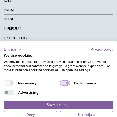
JOBS
PRESSE
PREISE
IMPRESSUM
DATENSCHUTZ
KONTAKT
English
Privacy policy
We use cookies
AGB
We may place these for analysis of our visitor data, to improve our website,
CHARITY
show personalised content and to give you a great website experience. For
more information about the cookies we use open the settings.
SPRACHEN
Necessary
Performance
MAGAZIN
Advertising
HILFE
DESIGNINDEX
Save selection
Deny
No, adjust