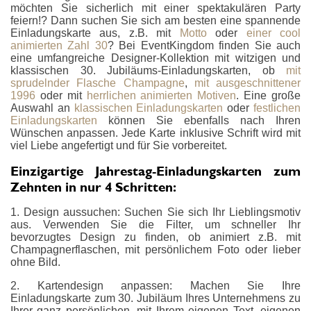
möchten Sie sicherlich mit einer spektakulären Party
feiern!? Dann suchen Sie sich am besten eine spannende
Einladungskarte aus, z.B. mit
Motto
oder
einer cool
animierten Zahl 30
? Bei EventKingdom finden Sie auch
eine umfangreiche Designer-Kollektion mit witzigen und
klassischen 30. Jubiläums-Einladungskarten, ob
mit
sprudelnder Flasche Champagne
,
mit ausgeschnittener
1996
oder mit
herrlichen animierten Motiven
. Eine große
Auswahl an
klassischen Einladungskarten
oder
festlichen
Einladungskarten
können Sie ebenfalls nach Ihren
Wünschen anpassen. Jede Karte inklusive Schrift wird mit
viel Liebe angefertigt und für Sie vorbereitet.
Einzigartige Jahrestag-Einladungskarten zum
Zehnten in nur 4 Schritten:
1. Design aussuchen: Suchen Sie sich Ihr Lieblingsmotiv
aus. Verwenden Sie die Filter, um schneller Ihr
bevorzugtes Design zu finden, ob animiert z.B. mit
Champagnerflaschen, mit persönlichem Foto oder lieber
ohne Bild.
2. Kartendesign anpassen: Machen Sie Ihre
Einladungskarte zum 30. Jubiläum Ihres Unternehmens zu
Ihrer ganz persönlichen, mit Ihrem eigenen Text, eigenen