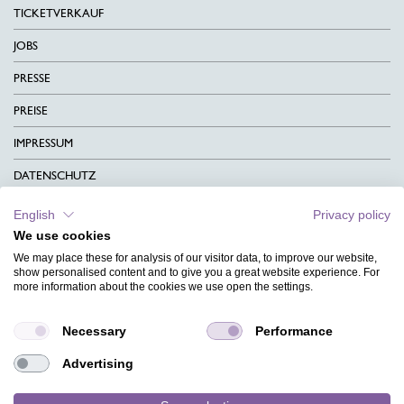
TICKETVERKAUF
JOBS
PRESSE
PREISE
IMPRESSUM
DATENSCHUTZ
KONTAKT
English
Privacy policy
We use cookies
AGB
We may place these for analysis of our visitor data, to improve our website,
CHARITY
show personalised content and to give you a great website experience. For
more information about the cookies we use open the settings.
SPRACHEN
Necessary
Performance
MAGAZIN
Advertising
HILFE
DESIGNINDEX