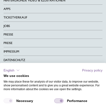
HINTERGRÜNDE VIDEO & ILLUSTRATIONEN
APPS
TICKETVERKAUF
JOBS
PRESSE
PREISE
IMPRESSUM
DATENSCHUTZ
KONTAKT
English
Privacy policy
We use cookies
AGB
We may place these for analysis of our visitor data, to improve our website,
CHARITY
show personalised content and to give you a great website experience. For
more information about the cookies we use open the settings.
SPRACHEN
Necessary
Performance
MAGAZIN