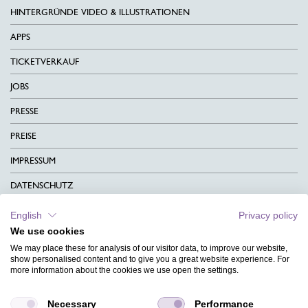
HINTERGRÜNDE VIDEO & ILLUSTRATIONEN
APPS
TICKETVERKAUF
JOBS
PRESSE
PREISE
IMPRESSUM
DATENSCHUTZ
KONTAKT
English
Privacy policy
We use cookies
AGB
We may place these for analysis of our visitor data, to improve our website,
CHARITY
show personalised content and to give you a great website experience. For
more information about the cookies we use open the settings.
SPRACHEN
Necessary
Performance