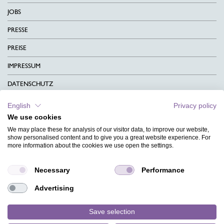
JOBS
PRESSE
PREISE
IMPRESSUM
DATENSCHUTZ
KONTAKT
English
Privacy policy
We use cookies
AGB
We may place these for analysis of our visitor data, to improve our website,
CHARITY
show personalised content and to give you a great website experience. For
more information about the cookies we use open the settings.
SPRACHEN
Necessary
Performance
MAGAZIN
Advertising
HILFE
DESIGNINDEX
Save selection