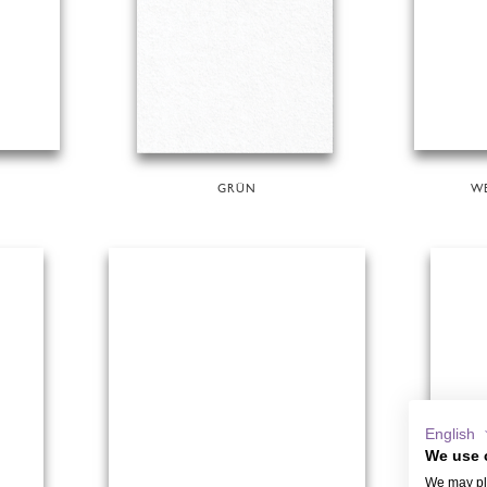
GRÜN
W
English
We use 
We may pla