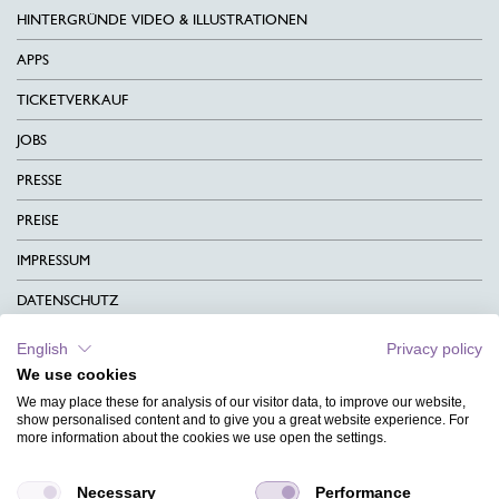
HINTERGRÜNDE VIDEO & ILLUSTRATIONEN
APPS
TICKETVERKAUF
JOBS
PRESSE
PREISE
IMPRESSUM
DATENSCHUTZ
KONTAKT
English
Privacy policy
We use cookies
AGB
We may place these for analysis of our visitor data, to improve our website,
CHARITY
show personalised content and to give you a great website experience. For
more information about the cookies we use open the settings.
SPRACHEN
Necessary
Performance