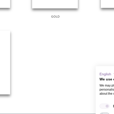
GOLD
English
We use 
We may pla
personalis
about the 