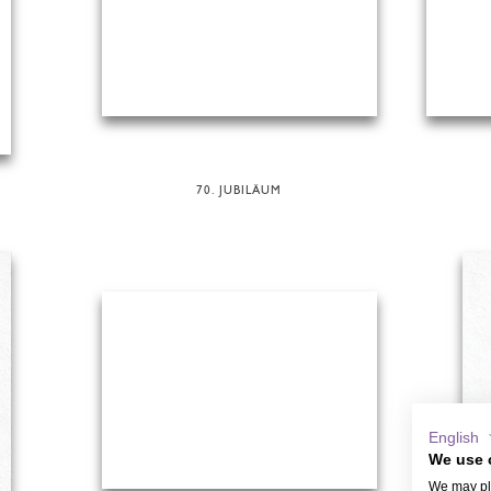
70. JUBILÄUM
English
We use 
We may pla