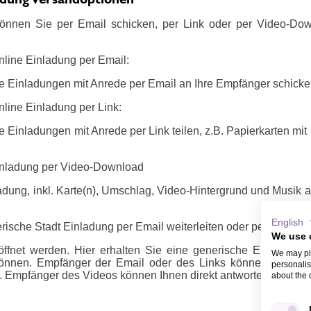
önnen Sie per Email schicken, per Link oder per Video-Do
nline Einladung per Email:
e Einladungen mit Anrede per Email an Ihre Empfänger schicke
nline Einladung per Link:
 Einladungen mit Anrede per Link teilen, z.B. Papierkarten mi
inladung per Video-Download
adung, inkl. Karte(n), Umschlag, Video-Hintergrund und Musik a
English
rische Stadt Einladung per Email weiterleiten oder per Link / Vi
We use 
ffnet werden. Hier erhalten Sie eine generische Email oder 
We may pla
önnen. Empfänger der Email oder des Links können sich m
personalis
 Empfänger des Videos können Ihnen direkt antworten, z.B. ü
about the 