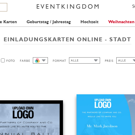
e Karten
Geburtstag / Jahrestag
Hochzeit
Weihnachten
EINLADUNGSKARTEN ONLINE - STADT
ALLE
ALLE
FOTO
FARBE
FORMAT
PREIS
ALLE
ALLE
ALLE
1 STAMP
BREIT
HOCH/BREIT