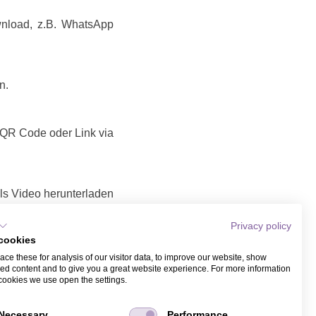
wnload, z.B. WhatsApp
n.
t QR Code oder Link via
ls Video herunterladen
Privacy policy
deo teilen
cookies
Link / Video, das Sie
ce these for analysis of our visitor data, to improve our website, show
it Name und Email bei
ed content and to give you a great website experience. For more information
ber WhatsApp.
cookies we use open the settings.
Necessary
Performance