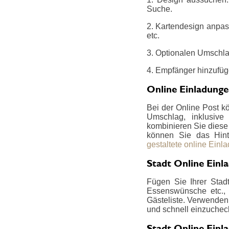
Suche.
2. Kartendesign anpas
etc.
3. Optionalen Umschla
4. Empfänger hinzufüg
Online Einladung
Bei der Online Post k
Umschlag, inklusive
kombinieren Sie diese z
können Sie das Hint
gestaltete online Einl
Stadt Online Einl
Fügen Sie Ihrer Stadt
Essenswünsche etc., 
Gästeliste. Verwenden 
und schnell einzucheck
Stadt Online Einl