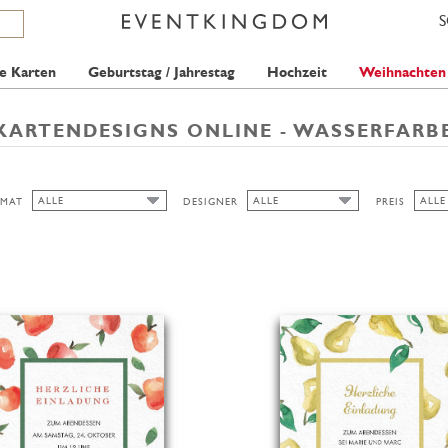
e Karten
Geburtstag / Jahrestag
Hochzeit
Weihnachten
KARTENDESIGNS ONLINE - WASSERFARB
ALLE
ALLE
ALLE
MAT
DESIGNER
PREIS
ALLE
ALLE
ALLE
ANINA TAKEFF
1 ST
AUSGESCHNITTEN
2 ST
HOCH/BREIT
QUER
HOCH/SCHMAL