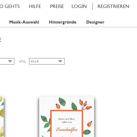
SO GEHTS
HILFE
PREISE
LOGIN
REGISTRIEREN
Musik-Auswahl
Hintergründe
Designer
E
ALLE
STIL
ALLE
AMP
TRACHT
AMPS
HERBST
BLUMENMOTIVE
FRÜHLING
SOMMER
WASSERFARBE
WINTER