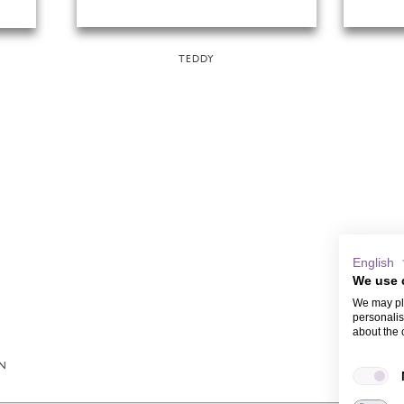
TEDDY
English
We use 
We may pla
personalis
about the 
EN