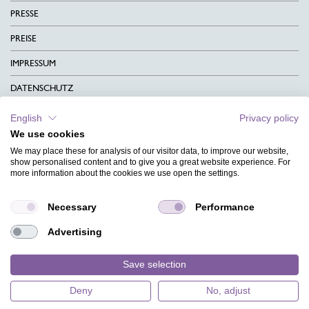
PRESSE
PREISE
IMPRESSUM
DATENSCHUTZ
KONTAKT
English
Privacy policy
We use cookies
AGB
We may place these for analysis of our visitor data, to improve our website,
CHARITY
show personalised content and to give you a great website experience. For
more information about the cookies we use open the settings.
SPRACHEN
Necessary
Performance
MAGAZIN
Advertising
HILFE
DESIGNINDEX
Save selection
Deny
No, adjust