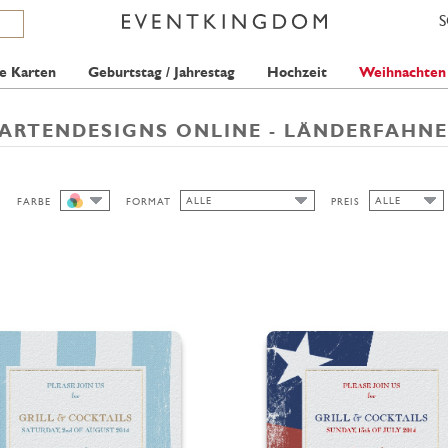
e Karten
Geburtstag / Jahrestag
Hochzeit
Weihnachten
ARTENDESIGNS ONLINE - LÄNDERFAHN
ALLE
ALLE
FARBE
FORMAT
PREIS
ALLE
ALLE
ALLE
1 STAMP
AUSGESCHNITTEN
BREIT
HOCH/BREIT
QUER
HOCH/SCHMAL
RUND
QUADRAT