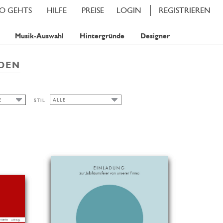
SO GEHTS
HILFE
PREISE
LOGIN
REGISTRIEREN
Musik-Auswahl
Hintergründe
Designer
DEN
E
ALLE
STIL
E
ALLE
TIS
JUGENDSTIL
TAMP
KLASSISCHE KARTEN
TAMPS
HERBST
BLUMENMOTIVE
FRÜHLING
SOMMER
WASSERFARBE