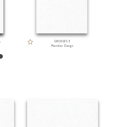
L
GROSSES E
Meridian Design