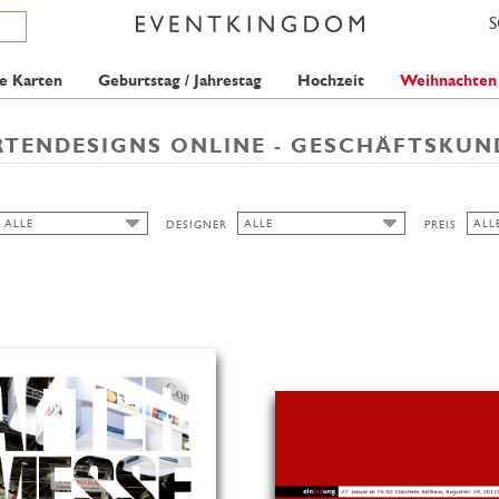
e Karten
Geburtstag / Jahrestag
Hochzeit
Weihnachten
RTENDESIGNS ONLINE - GESCHÄFTSKUN
ALLE
ALLE
ALL
DESIGNER
PREIS
ALLE
ALL
ALLE
MERIDIAN DESIGN
GRA
AUSGESCHNITTEN
ISABELL WIRTZ
1 S
BREIT
PAPERTHINGS
2 S
ANINA TAKEFF
HOCH/BREIT
BELL'INVITO
QUER
PICKETT'S PRESS
FREDERICK STRASCHE
HOCH/SCHMAL
HONIZUKLE PRESS
QUADRAT